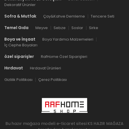
Dekoratif Ürünler
Sofra & Mutfak
Çay&Kahve Demleme
Tencere Seti
Temel Gıda
Meyve
Sebze
Soslar
Sirke
Boya ve İnşaat
Boya Yardımcı Malzemeleri
İç Cephe Boyaları
özel siparişler
RafHome Özel Siparişleri
Hırdavat
Hırdavat Ürünleri
Gizlilik Politikası
Çerez Politikası
Bu hazır mağaza modeli e-ticaret sitesi
KS HAZIR MAĞAZA