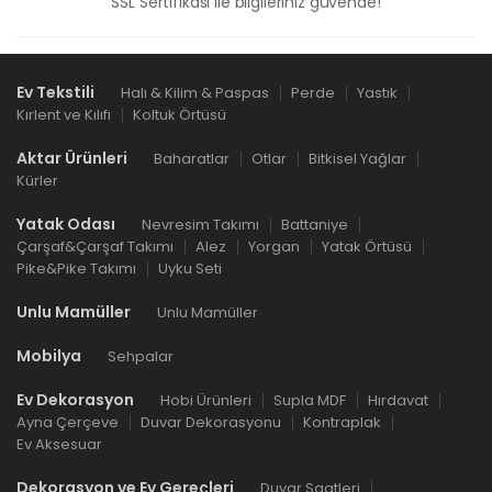
SSL Sertifikası ile bilgileriniz güvende!
Ev Tekstili
Halı & Kilim & Paspas
Perde
Yastık
Kırlent ve Kılıfı
Koltuk Örtüsü
Aktar Ürünleri
Baharatlar
Otlar
Bitkisel Yağlar
Kürler
Yatak Odası
Nevresim Takımı
Battaniye
Çarşaf&Çarşaf Takımı
Alez
Yorgan
Yatak Örtüsü
Pike&Pike Takımı
Uyku Seti
Unlu Mamüller
Unlu Mamüller
Mobilya
Sehpalar
Ev Dekorasyon
Hobi Ürünleri
Supla MDF
Hırdavat
Ayna Çerçeve
Duvar Dekorasyonu
Kontraplak
Ev Aksesuar
Dekorasyon ve Ev Gereçleri
Duvar Saatleri