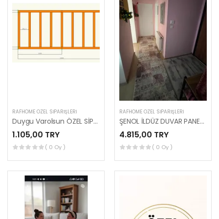
RAFHOME ÖZEL SIPARIŞLERI
RAFHOME ÖZEL SIPARIŞLERI
Duygu Varolsun ÖZEL SİPARİŞİ (FERİDE HANIM)
ŞENOL İLDÜZ DUVAR PANELİ ÖZEL SİPARİŞİ (MUSTAGİM BEY)
1.105,00 TRY
4.815,00 TRY
( 0 Oy )
( 0 Oy )