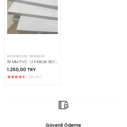
RAFHOME ÖZEL SIPARIŞLERI
18 MM PVC ’ Lİ PARLAK BEYAZ MDFLAM (MT2 FİYATIDIR)
1.250,00 TRY
( 222 Oy )
Güvenli Ödeme