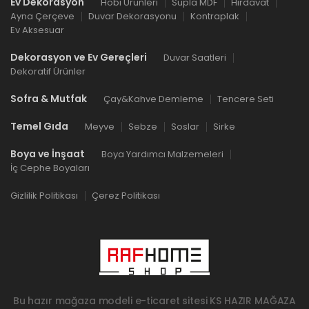
Ev Dekorasyon
Hobi Ürünleri
Supla MDF
Hırdavat
Ayna Çerçeve
Duvar Dekorasyonu
Kontraplak
Ev Aksesuar
Dekorasyon ve Ev Gereçleri
Duvar Saatleri
Dekoratif Ürünler
Sofra & Mutfak
Çay&Kahve Demleme
Tencere Seti
Temel Gıda
Meyve
Sebze
Soslar
Sirke
Boya ve İnşaat
Boya Yardımcı Malzemeleri
İç Cephe Boyaları
Gizlilik Politikası
Çerez Politikası
Bu hazır mağaza modeli e-ticaret sitesi
KS HAZIR MAĞAZA