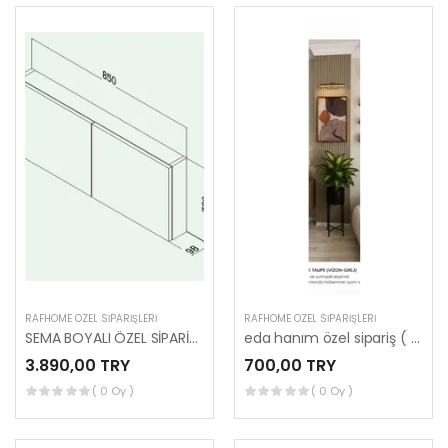
RAFHOME ÖZEL SIPARIŞLERI
RAFHOME ÖZEL SIPARIŞLERI
SEMA BOYALI ÖZEL SİPARİŞİ (FERİDE HANIM)
eda hanım özel sipariş ( mustagim bey )
3.890,00 TRY
700,00 TRY
( 0 Oy )
( 0 Oy )