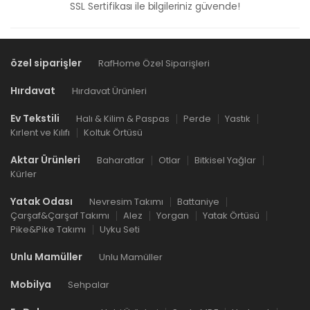
SSL Sertifikası ile bilgileriniz güvende!
özel siparişler
RafHome Özel Siparişleri
Hırdavat
Hırdavat Ürünleri
Ev Tekstili
Halı & Kilim & Paspas
Perde
Yastık
Kırlent ve Kılıfı
Koltuk Örtüsü
Aktar Ürünleri
Baharatlar
Otlar
Bitkisel Yağlar
Kürler
Yatak Odası
Nevresim Takımı
Battaniye
Çarşaf&Çarşaf Takımı
Alez
Yorgan
Yatak Örtüsü
Pike&Pike Takımı
Uyku Seti
Unlu Mamüller
Unlu Mamüller
Mobilya
Sehpalar