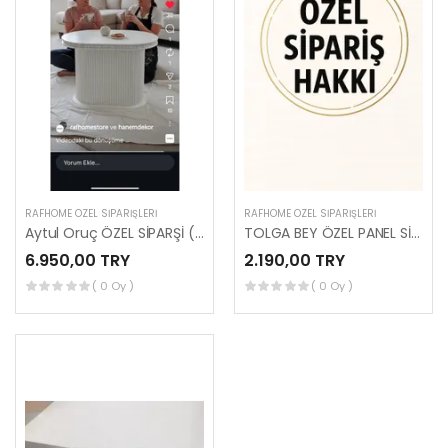
RAFHOME ÖZEL SIPARIŞLERI
RAFHOME ÖZEL SIPARIŞLERI
Aytul Oruç ÖZEL SİPARŞİ (MUSTAGİM BEY)
TOLGA BEY ÖZEL PANEL SİAPRİŞİ (HAKKI BEY)
6.950,00 TRY
2.190,00 TRY
( 0 Oy )
( 0 Oy )