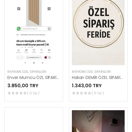
RAFHOME ÖZEL SIPARIŞLERI
RAFHOME ÖZEL SIPARIŞLERI
Enver Mumcu ÖZL SİPARİŞİ (MUSTAGİM BEY)
Hakan DEMİR ÖZEL SİPARİŞLERİ (FERİFE HANIM)
3.850,00 TRY
1.343,00 TRY
( 0 Oy )
( 0 Oy )