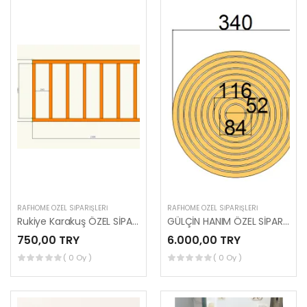
RAFHOME ÖZEL SIPARIŞLERI
RAFHOME ÖZEL SIPARIŞLERI
Rukiye Karakuş ÖZEL SİPARİŞİ (FERİDE HANIM)
GÜLÇİN HANIM ÖZEL SİPARİŞİ (MUSTAGİM BEY)
750,00 TRY
6.000,00 TRY
( 0 Oy )
( 0 Oy )