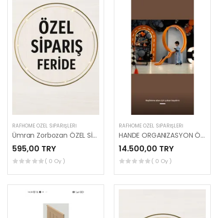
RAFHOME ÖZEL SIPARIŞLERI
RAFHOME ÖZEL SIPARIŞLERI
Ümran Zorbozan ÖZEL SİPARİŞİ (FERİDE HANIM)
HANDE ORGANIZASYON ÖZEL SİPARİŞİ (MUSTAGİM BEY)
595,00 TRY
14.500,00 TRY
( 0 Oy )
( 0 Oy )