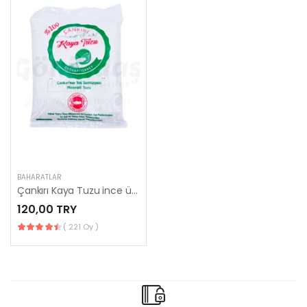
BAHARATLAR
Çankırı Kaya Tuzu ince üğütülmüş - 1 kg
120,00 TRY
( 221 Oy )