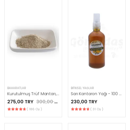
BAHARATLAR
BITKISEL YAĞLAR
Kurutulmuş Trüf Mantarı, Toz
Sarı Kantaron Yağı - 100 ml
275,00 TRY
300,00 TRY
230,00 TRY
( 186 Oy )
( 31 Oy )