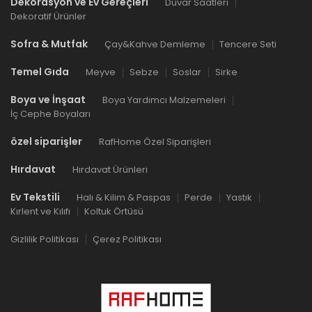
Dekorasyon ve Ev Gereçleri
Duvar Saatleri
Dekoratif Ürünler
Sofra & Mutfak
Çay&Kahve Demleme
Tencere Seti
Temel Gıda
Meyve
Sebze
Soslar
Sirke
Boya ve İnşaat
Boya Yardımcı Malzemeleri
İç Cephe Boyaları
özel siparişler
RafHome Özel Siparişleri
Hırdavat
Hırdavat Ürünleri
Ev Tekstili
Halı & Kilim & Paspas
Perde
Yastık
Kırlent ve Kılıfı
Koltuk Örtüsü
Gizlilik Politikası
Çerez Politikası