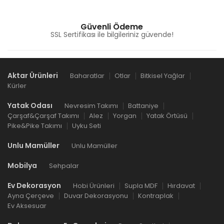
Güvenli Ödeme
SSL Sertifikası ile bilgileriniz güvende!
Aktar Ürünleri
Baharatlar
Otlar
Bitkisel Yağlar
Kürler
Yatak Odası
Nevresim Takımı
Battaniye
Çarşaf&Çarşaf Takımı
Alez
Yorgan
Yatak Örtüsü
Pike&Pike Takımı
Uyku Seti
Unlu Mamüller
Unlu Mamüller
Mobilya
Sehpalar
Ev Dekorasyon
Hobi Ürünleri
Supla MDF
Hırdavat
Ayna Çerçeve
Duvar Dekorasyonu
Kontraplak
Ev Aksesuar