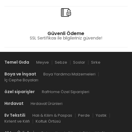
Güvenli Ödeme
SSL Sertifikası ile bilgileriniz güvende!
Temel Gıda
Meyve
Sebze
Soslar
Sirke
Boya ve İnşaat
Boya Yardımcı Malzemeleri
İç Cephe Boyaları
özel siparişler
RafHome Özel Siparişleri
Hırdavat
Hırdavat Ürünleri
Ev Tekstili
Halı & Kilim & Paspas
Perde
Yastık
Kırlent ve Kılıfı
Koltuk Örtüsü