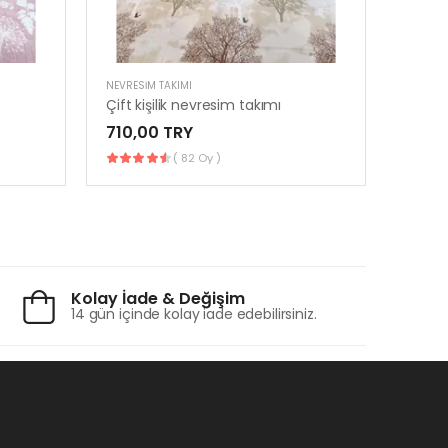
NEVRESIM TAKIMI
NEVRESI
Çift kişilik nevresim takımı
Çift k
710,00 TRY
710,
( 82 Oy )
Kolay İade & Değişim
14 gün içinde kolay iade edebilirsiniz.