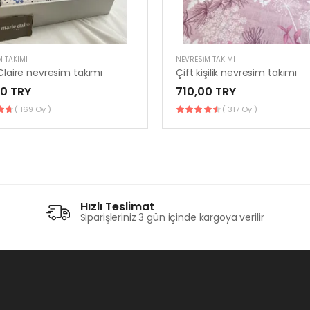
 TAKIMI
NEVRESIM TAKIMI
Claire nevresim takımı
Çift kişilik nevresim takımı
0 TRY
710,00 TRY
( 169 Oy )
( 317 Oy )
Hızlı Teslimat
Siparişleriniz 3 gün içinde kargoya verilir