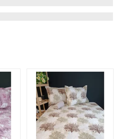
ılıfı