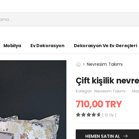
Mobilya
Ev Dekorasyon
Dekorasyon Ve Ev Gereçleri
Nevresim Takımı
Çift kişilik nev
Kategori:
Nevresim Takımı
Mar
710,00 TRY
( 12 Oy )
HEMEN SATIN AL