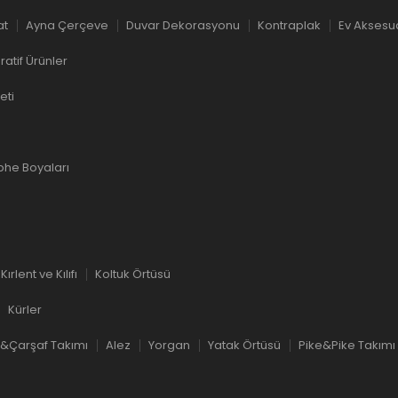
at
Ayna Çerçeve
Duvar Dekorasyonu
Kontraplak
Ev Aksesu
atif Ürünler
eti
phe Boyaları
Kırlent ve Kılıfı
Koltuk Örtüsü
Kürler
&Çarşaf Takımı
Alez
Yorgan
Yatak Örtüsü
Pike&Pike Takımı