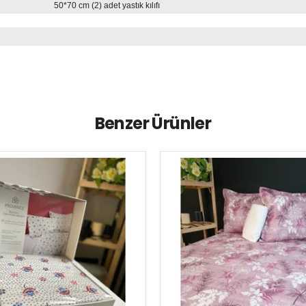
stikli çarşaf 50*70 cm (2) adet yastık k
Benzer Ürünler