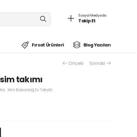
Sosyal Medyada
Takip Et
Fırsat Ürünleri
Blog Yazıları
Önceki
Sonraki
resim takımı
ka:
Mini Babadağ Ev Tekstili