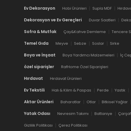
Ev Dekorasyon
Hobi Ürünleri
Supla MDF
Hırdav
Dekorasyon ve Ev Gereçleri
Duvar Saatleri
Dekor
Sofra & Mutfak
Çay&Kahve Demleme
Tencere S
Temel Gıda
Meyve
Sebze
Soslar
Sirke
Boya ve İnşaat
Boya Yardımcı Malzemeleri
İç Ce
özel siparişler
RafHome Özel Siparişleri
Hırdavat
Hırdavat Ürünleri
Ev Tekstili
Halı & Kilim & Paspas
Perde
Yastık
Aktar Ürünleri
Baharatlar
Otlar
Bitkisel Yağlar
Yatak Odası
Nevresim Takımı
Battaniye
Çarşaf
Gizlilik Politikası
Çerez Politikası