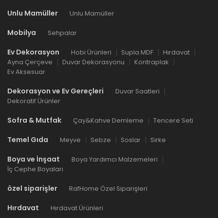
Unlu Mamüller
Unlu Mamüller
Mobilya
Sehpalar
Ev Dekorasyon
Hobi Ürünleri
Supla MDF
Hırdavat
Ayna Çerçeve
Duvar Dekorasyonu
Kontraplak
Ev Aksesuar
Dekorasyon ve Ev Gereçleri
Duvar Saatleri
Dekoratif Ürünler
Sofra & Mutfak
Çay&Kahve Demleme
Tencere Seti
Temel Gıda
Meyve
Sebze
Soslar
Sirke
Boya ve İnşaat
Boya Yardımcı Malzemeleri
İç Cephe Boyaları
özel siparişler
RafHome Özel Siparişleri
Hırdavat
Hırdavat Ürünleri