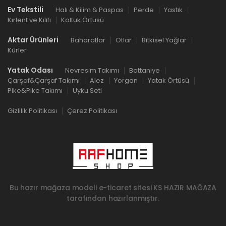
Ev Tekstili
Halı & Kilim & Paspas
Perde
Yastık
Kırlent ve Kılıfı
Koltuk Örtüsü
Aktar Ürünleri
Baharatlar
Otlar
Bitkisel Yağlar
Kürler
Yatak Odası
Nevresim Takımı
Battaniye
Çarşaf&Çarşaf Takımı
Alez
Yorgan
Yatak Örtüsü
Pike&Pike Takımı
Uyku Seti
Gizlilik Politikası
Çerez Politikası
Bu hazır mağaza modeli e-ticaret sitesi
KS HAZIR MAĞAZA
tarafından hazırlanmıştır.