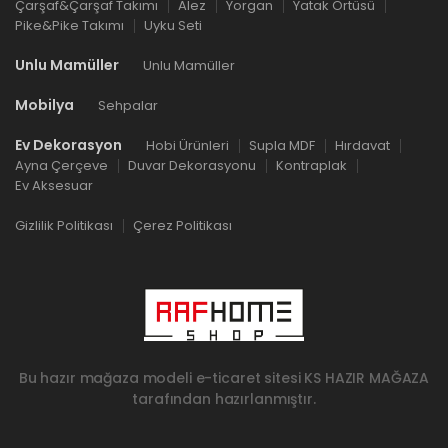
Çarşaf&Çarşaf Takımı
Alez
Yorgan
Yatak Örtüsü
Pike&Pike Takımı
Uyku Seti
Unlu Mamüller
Unlu Mamüller
Mobilya
Sehpalar
Ev Dekorasyon
Hobi Ürünleri
Supla MDF
Hırdavat
Ayna Çerçeve
Duvar Dekorasyonu
Kontraplak
Ev Aksesuar
Gizlilik Politikası
Çerez Politikası
Bu hazır mağaza modeli e-ticaret sitesi
KS HAZIR MAĞAZA
tarafından hazırlanmıştır.