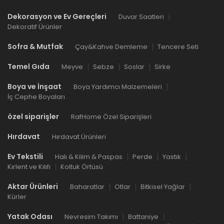
Dekorasyon ve Ev Gereçleri
Duvar Saatleri
Dekoratif Ürünler
Sofra & Mutfak
Çay&Kahve Demleme
Tencere Seti
Temel Gıda
Meyve
Sebze
Soslar
Sirke
Boya ve İnşaat
Boya Yardımcı Malzemeleri
İç Cephe Boyaları
özel siparişler
RafHome Özel Siparişleri
Hırdavat
Hırdavat Ürünleri
Ev Tekstili
Halı & Kilim & Paspas
Perde
Yastık
Kırlent ve Kılıfı
Koltuk Örtüsü
Aktar Ürünleri
Baharatlar
Otlar
Bitkisel Yağlar
Kürler
Yatak Odası
Nevresim Takımı
Battaniye