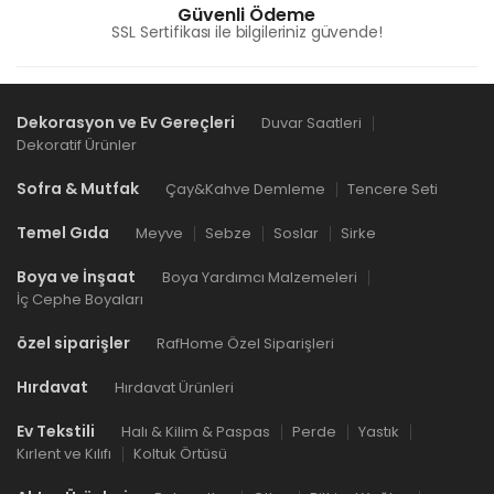
Güvenli Ödeme
SSL Sertifikası ile bilgileriniz güvende!
Dekorasyon ve Ev Gereçleri
Duvar Saatleri
Dekoratif Ürünler
Sofra & Mutfak
Çay&Kahve Demleme
Tencere Seti
Temel Gıda
Meyve
Sebze
Soslar
Sirke
Boya ve İnşaat
Boya Yardımcı Malzemeleri
İç Cephe Boyaları
özel siparişler
RafHome Özel Siparişleri
Hırdavat
Hırdavat Ürünleri
Ev Tekstili
Halı & Kilim & Paspas
Perde
Yastık
Kırlent ve Kılıfı
Koltuk Örtüsü