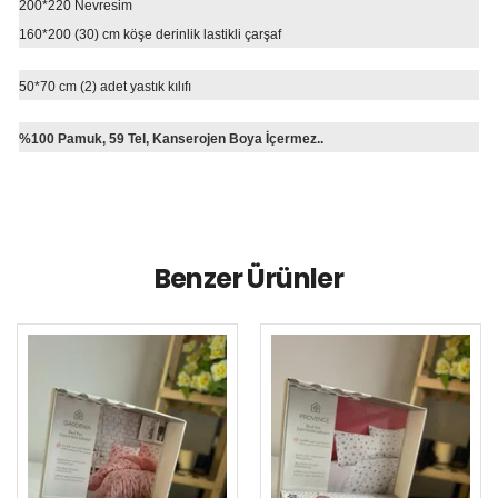
200*220 Nevresim
160*200 (30) cm köşe derinlik lastikli çarşaf
50*70 cm (2) adet yastık kılıfı
%100 Pamuk, 59 Tel, Kanserojen Boya İçermez..
Benzer Ürünler