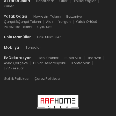
Aktar Ürünleri
Baharatlar
Otlar
Bitkisel Yağlar
Kürler
Yatak Odası
Nevresim Takımı
Battaniye
Çarşaf&Çarşaf Takımı
Alez
Yorgan
Yatak Örtüsü
Pike&Pike Takımı
Uyku Seti
Unlu Mamüller
Unlu Mamüller
Mobilya
Sehpalar
Ev Dekorasyon
Hobi Ürünleri
Supla MDF
Hırdavat
Ayna Çerçeve
Duvar Dekorasyonu
Kontraplak
Ev Aksesuar
Gizlilik Politikası
Çerez Politikası