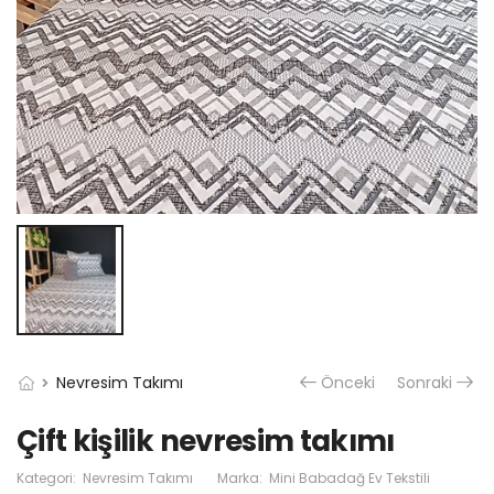
Nevresim Takımı
Önceki
Sonraki
Çift kişilik nevresim takımı
Kategori:
Nevresim Takımı
Marka:
Mini Babadağ Ev Tekstili