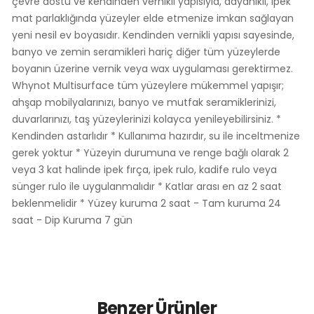
çevre dostu ve kendinden vernikli yapısıyla, dayanıklı, ipek
mat parlaklığında yüzeyler elde etmenize imkan sağlayan
yeni nesil ev boyasıdır. Kendinden vernikli yapısı sayesinde,
banyo ve zemin seramikleri hariç diğer tüm yüzeylerde
boyanın üzerine vernik veya wax uygulaması gerektirmez.
Whynot Multisurface tüm yüzeylere mükemmel yapışır;
ahşap mobilyalarınızı, banyo ve mutfak seramiklerinizi,
duvarlarınızı, taş yüzeylerinizi kolayca yenileyebilirsiniz. *
Kendinden astarlıdır * Kullanıma hazırdır, su ile inceltmenize
gerek yoktur * Yüzeyin durumuna ve renge bağlı olarak 2
veya 3 kat halinde ipek fırça, ipek rulo, kadife rulo veya
sünger rulo ile uygulanmalıdır * Katlar arası en az 2 saat
beklenmelidir * Yüzey kuruma 2 saat - Tam kuruma 24
saat - Dip Kuruma 7 gün
Benzer Ürünler