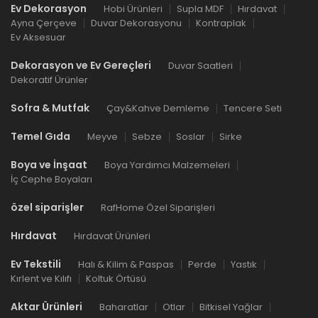
Ev Dekorasyon
Hobi Ürünleri
Supla MDF
Hırdavat
Ayna Çerçeve
Duvar Dekorasyonu
Kontraplak
Ev Aksesuar
Dekorasyon ve Ev Gereçleri
Duvar Saatleri
Dekoratif Ürünler
Sofra & Mutfak
Çay&Kahve Demleme
Tencere Seti
Temel Gıda
Meyve
Sebze
Soslar
Sirke
Boya ve İnşaat
Boya Yardımcı Malzemeleri
İç Cephe Boyaları
özel siparişler
RafHome Özel Siparişleri
Hırdavat
Hırdavat Ürünleri
Ev Tekstili
Halı & Kilim & Paspas
Perde
Yastık
Kırlent ve Kılıfı
Koltuk Örtüsü
Aktar Ürünleri
Baharatlar
Otlar
Bitkisel Yağlar