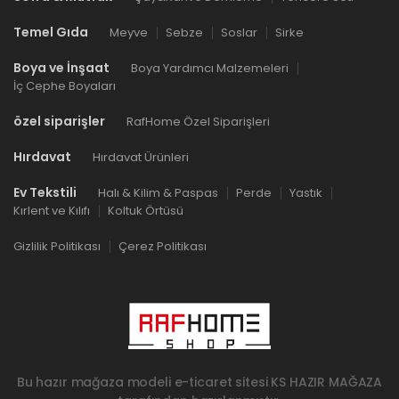
Temel Gıda
Meyve
Sebze
Soslar
Sirke
Boya ve İnşaat
Boya Yardımcı Malzemeleri
İç Cephe Boyaları
özel siparişler
RafHome Özel Siparişleri
Hırdavat
Hırdavat Ürünleri
Ev Tekstili
Halı & Kilim & Paspas
Perde
Yastık
Kırlent ve Kılıfı
Koltuk Örtüsü
Gizlilik Politikası
Çerez Politikası
Bu hazır mağaza modeli e-ticaret sitesi
KS HAZIR MAĞAZA