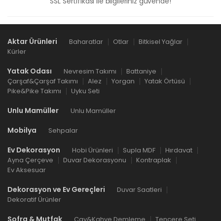
SSL Sertifikası ile bilgileriniz güvende!
Aktar Ürünleri
Baharatlar
Otlar
Bitkisel Yağlar
Kürler
Yatak Odası
Nevresim Takımı
Battaniye
Çarşaf&Çarşaf Takımı
Alez
Yorgan
Yatak Örtüsü
Pike&Pike Takımı
Uyku Seti
Unlu Mamüller
Unlu Mamüller
Mobilya
Sehpalar
Ev Dekorasyon
Hobi Ürünleri
Supla MDF
Hırdavat
Ayna Çerçeve
Duvar Dekorasyonu
Kontraplak
Ev Aksesuar
Dekorasyon ve Ev Gereçleri
Duvar Saatleri
Dekoratif Ürünler
Sofra & Mutfak
Çay&Kahve Demleme
Tencere Seti