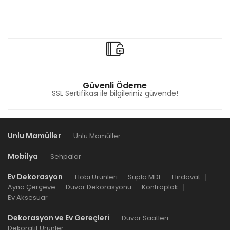
Güvenli Ödeme
SSL Sertifikası ile bilgileriniz güvende!
Unlu Mamüller
Unlu Mamüller
Mobilya
Sehpalar
Ev Dekorasyon
Hobi Ürünleri
Supla MDF
Hırdavat
Ayna Çerçeve
Duvar Dekorasyonu
Kontraplak
Ev Aksesuar
Dekorasyon ve Ev Gereçleri
Duvar Saatleri
Dekoratif Ürünler