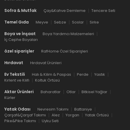
Sofra & Mutfak
Çay&Kahve Demleme
Tencere Seti
Temel Gıda
Meyve
Sebze
Soslar
Sirke
Boya ve İnşaat
Boya Yardımcı Malzemeleri
İç Cephe Boyaları
özel siparişler
RafHome Özel Siparişleri
Hırdavat
Hırdavat Ürünleri
Ev Tekstili
Halı & Kilim & Paspas
Perde
Yastık
Kırlent ve Kılıfı
Koltuk Örtüsü
Aktar Ürünleri
Baharatlar
Otlar
Bitkisel Yağlar
Kürler
Yatak Odası
Nevresim Takımı
Battaniye
Çarşaf&Çarşaf Takımı
Alez
Yorgan
Yatak Örtüsü
Pike&Pike Takımı
Uyku Seti